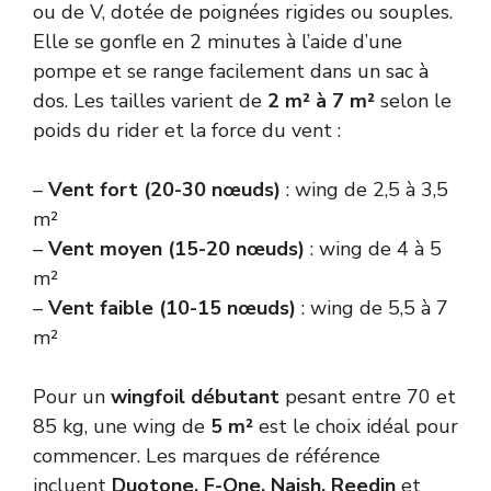
ou de V, dotée de poignées rigides ou souples.
Elle se gonfle en 2 minutes à l’aide d’une
pompe et se range facilement dans un sac à
dos. Les tailles varient de
2 m² à 7 m²
selon le
poids du rider et la force du vent :
–
Vent fort (20-30 nœuds)
: wing de 2,5 à 3,5
m²
–
Vent moyen (15-20 nœuds)
: wing de 4 à 5
m²
–
Vent faible (10-15 nœuds)
: wing de 5,5 à 7
m²
Pour un
wingfoil débutant
pesant entre 70 et
85 kg, une wing de
5 m²
est le choix idéal pour
commencer. Les marques de référence
incluent
Duotone, F-One, Naish, Reedin
et