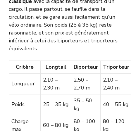
classique
avec la capacité de transport d’un
cargo. Il passe partout, se faufile dans la
circulation, et se gare aussi facilement qu’un
vélo ordinaire. Son poids (25 à 35 kg) reste
raisonnable, et son prix est généralement
inférieur à celui des biporteurs et triporteurs
équivalents.
Critère
Longtail
Biporteur
Triporteur
2,10 –
2,50 –
2,10 –
Longueur
2,30 m
2,70 m
2,40 m
35 – 50
Poids
25 – 35 kg
40 – 55 kg
kg
Charge
80 – 100
80 – 120
60 – 80 kg
max
kg
kg