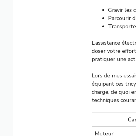
Gravir les 
Parcourir 
Transporte
L’assistance élec
doser votre effor
pratiquer une act
Lors de mes essais
équipant ces tric
charge, de quoi e
techniques couran
Car
Moteur