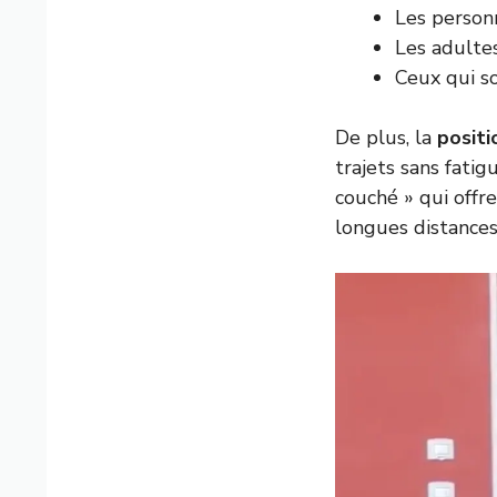
Les person
Les adultes
Ceux qui so
De plus, la
positi
trajets sans fati
couché » qui offr
longues distances