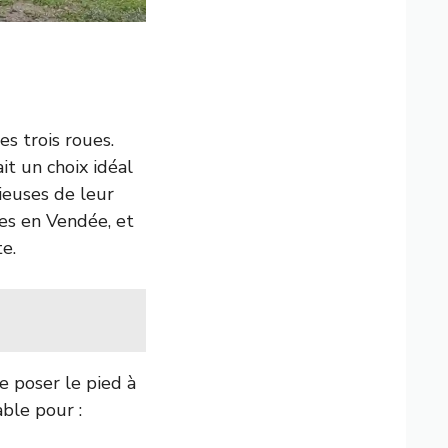
es trois roues.
ait un choix idéal
ieuses de leur
des en Vendée, et
e.
e poser le pied à
able pour :