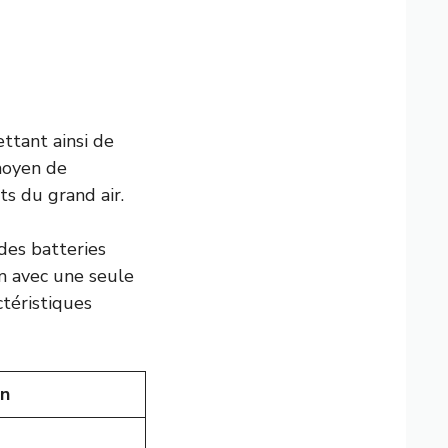
ttant ainsi de
 moyen de
ts du grand air.
 des batteries
km avec une seule
ctéristiques
on