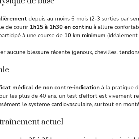
hysique de base
ulièrement
depuis au moins 6 mois (2-3 sorties par se
le de courir
1h15 à 1h30 en continu
à allure confortab
participé à une course de
10 km minimum
(idéalement 
r aucune blessure récente (genoux, chevilles, tendons
ale
ficat médical de non contre-indication
à la pratique d
our les plus de 40 ans, un test d’effort est vivement
ntensément le système cardiovasculaire, surtout en monté
traînement actuel