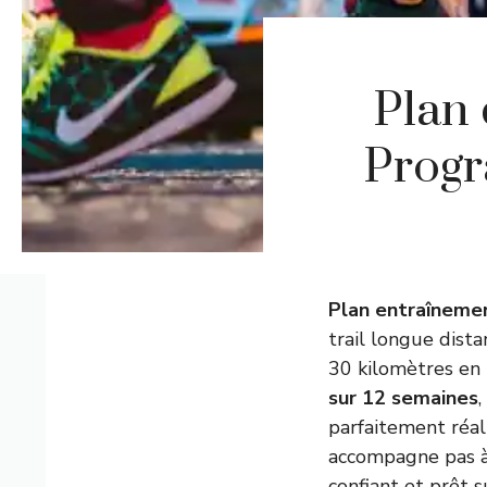
Plan 
Progr
Plan entraînemen
trail longue dist
30 kilomètres en
sur 12 semaines
,
parfaitement réal
accompagne pas à 
confiant et prêt s