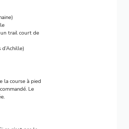
maine)
le
un trail court de
 d’Achille)
e la course à pied
 recommandé. Le
e.