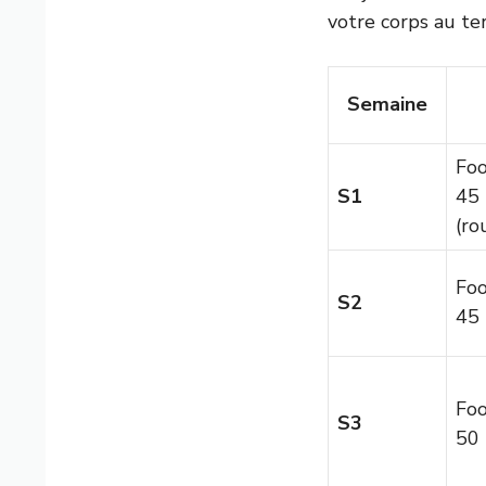
votre corps au terr
Semaine
Foo
S1
45
(ro
Foo
S2
45
Foo
S3
50