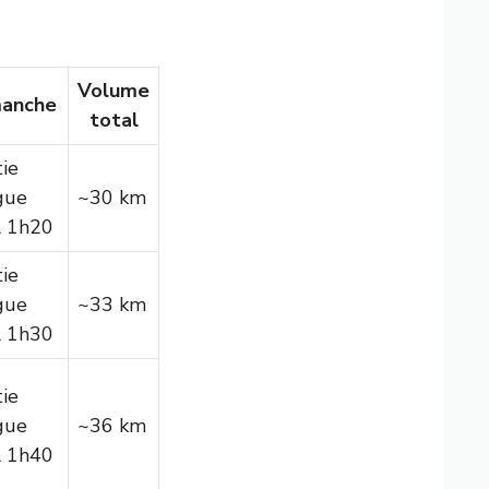
Volume
manche
total
tie
gue
~30 km
l 1h20
tie
gue
~33 km
l 1h30
tie
gue
~36 km
l 1h40