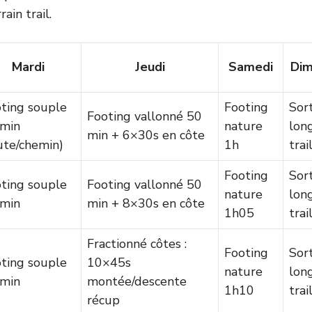
ain trail.
Mardi
Jeudi
Samedi
Di
ting souple
Footing
Sor
Footing vallonné 50
 min
nature
lon
min + 6×30s en côte
ute/chemin)
1h
trai
Footing
Sor
ting souple
Footing vallonné 50
nature
lon
 min
min + 8×30s en côte
1h05
trai
Fractionné côtes :
Footing
Sor
ting souple
10×45s
nature
lon
 min
montée/descente
1h10
trai
récup