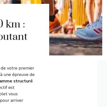
0 km :
butant
e de votre premier
s à une épreuve de
amme structuré
ctif est
plet vous
pour arriver