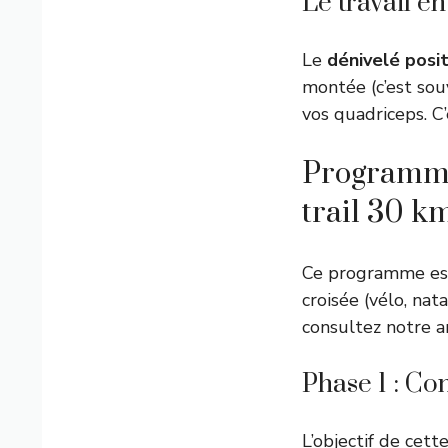
Le travail e
Le
dénivelé posit
montée (c’est sou
vos quadriceps. C
Programme
trail 30 k
Ce programme es
croisée (vélo, nat
consultez notre a
Phase 1 : Co
L’objectif de cet