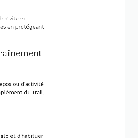
her vite en
ntes en protégeant
traînement
repos ou d’activité
mplément du trail,
tale
et d’habituer