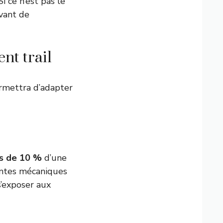
i ce n’est pas le
vant de
nt trail
ermettra d’adapter
s de 10 %
d’une
aintes mécaniques
 s’exposer aux