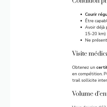
Condition p
Courir rég
Être capab
Avoir déjà 
15-20 km)
Ne présente
Visite médic
Obtenez un
certi
en compétition. P
trail sollicite i
Volume d’en