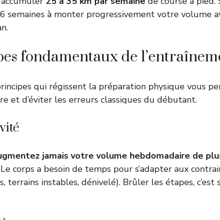
à accumuler
25 à 35 km par semaine
de course à pied. S
 à 6 semaines à monter progressivement votre volume a
n.
pes fondamentaux de l’entraîneme
incipes qui régissent la préparation physique vous p
ire et d’éviter les erreurs classiques du débutant.
vité
ugmentez jamais votre volume hebdomadaire de plu
. Le corps a besoin de temps pour s’adapter aux contr
s, terrains instables, dénivelé). Brûler les étapes, c’est