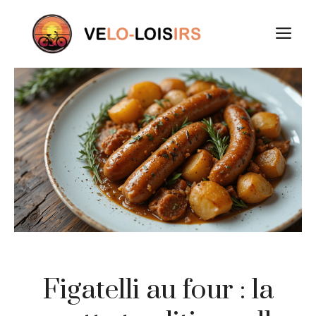
Aller
au
M
contenu
Figatelli au four : la