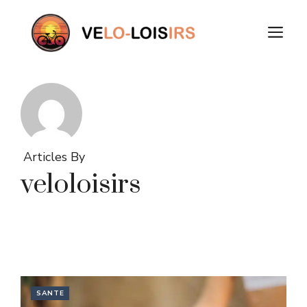
Aller
au
M
contenu
Articles By
veloloisirs
SANTE